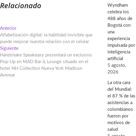
Relacionado
Wyndham
celebra los
488 años de
Bogotá con
Navegación
Entrada
Anterior
una
anterior:
Alfabetización digital: la habilidad invisible que
de
experiencia
puede mejorar nuestra relación con el celular
impulsada por
entradas
Entrada
Siguiente
inteligencia
siguiente:
Handshake Speakeasy presentará un exclusivo
artificial
Pop-Up en MAD Bar & Lounge situado en el
5 agosto,
hotel NH Collection Nueva York Madison
2026
Avenue
La otra cara
del Mundial:
el 87 % de las
asistencias a
colombianos
fueron por
motivos de
salud