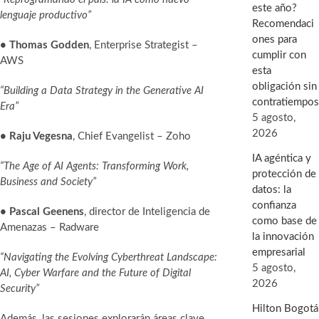
este año?
lenguaje productivo”
Recomendaci
ones para
• Thomas Godden
, Enterprise Strategist –
cumplir con
AWS
esta
obligación sin
“Building a Data Strategy in the Generative AI
contratiempos
Era”
5 agosto,
2026
• Raju Vegesna
, Chief Evangelist – Zoho
IA agéntica y
“The Age of AI Agents: Transforming Work,
protección de
Business and Society”
datos: la
confianza
• Pascal Geenens
, director de Inteligencia de
como base de
Amenazas – Radware
la innovación
empresarial
“Navigating the Evolving Cyberthreat Landscape:
5 agosto,
AI, Cyber Warfare and the Future of Digital
2026
Security”
Hilton Bogotá
Además, las sesiones explorarán áreas clave