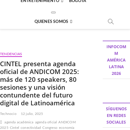
ENTRETENIMIENTO
BOGOTÁ
QUIENES SOMOS
INFOCOM
M
TENDENCIAS
AMÉRICA
CINTEL presenta agenda
LATINA
oficial de ANDICOM 2025:
2026
más de 120 speakers, 80
sesiones y una visión
contundente del futuro
digital de Latinoamérica
SÍGUENOS
Technocio
12 julio, 2025
EN REDES
SOCIALES
agenda académica
agenda oficial
ANDICOM
2025
Cintel
conectividad
Congreso
economía