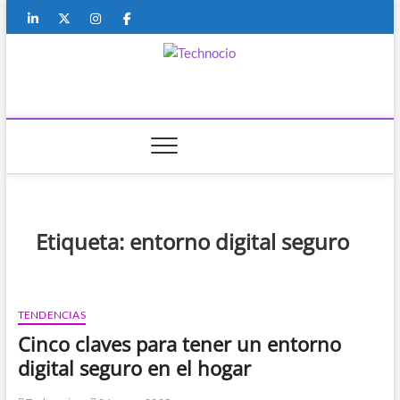
Saltar
Linkedin
Twitter
Instagram
Facebook
Youtube
Contacto
al
contenido
Technocio
TECNOLOGÍA
Etiqueta:
entorno digital seguro
TENDENCIAS
Cinco claves para tener un entorno
digital seguro en el hogar