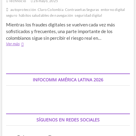
Technocio
26 mayo, 2025
autoprotección
Claro Colombia
Contraseñas Seguras
entorno digital
seguro
hábitos saludables de navegación
seguridad digital
Mientras los fraudes digitales se vuelven cada vez más
sofisticados y frecuentes, una parte importante de los
colombianos sigue sin percibir el riesgo real en…
Cinco
Ver más
claves
para
tener
un
entorno
digital
INFOCOMM AMÉRICA LATINA 2026
seguro
en
el
hogar
SÍGUENOS EN REDES SOCIALES