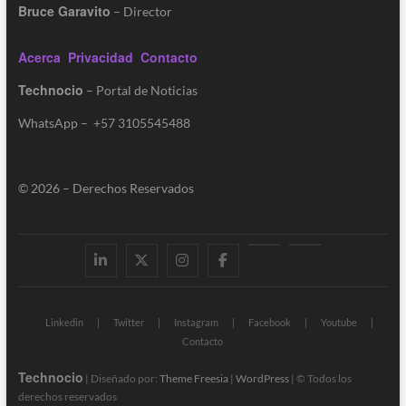
Bruce Garavito
– Director
Acerca
Privacidad
Contacto
Technocio
– Portal de Noticias
WhatsApp – +57 3105545488
© 2026 – Derechos Reservados
Linkedin
Twitter
Instagram
Facebook
Youtube
Contacto
Linkedin
Twitter
Instagram
Facebook
Youtube
Contacto
Technocio
| Diseñado por:
Theme Freesia
|
WordPress
| © Todos los
derechos reservados