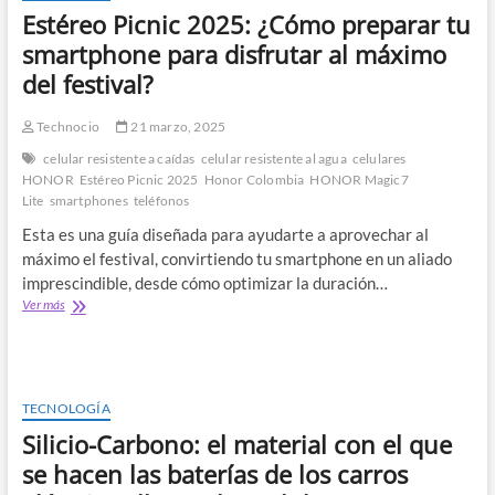
mercado
Estéreo Picnic 2025: ¿Cómo preparar tu
y
con
smartphone para disfrutar al máximo
mejor
del festival?
batería
Technocio
21 marzo, 2025
celular resistente a caídas
celular resistente al agua
celulares
HONOR
Estéreo Picnic 2025
Honor Colombia
HONOR Magic7
Lite
smartphones
teléfonos
Esta es una guía diseñada para ayudarte a aprovechar al
máximo el festival, convirtiendo tu smartphone en un aliado
imprescindible, desde cómo optimizar la duración…
Estéreo
Ver más
Picnic
2025:
¿Cómo
preparar
tu
TECNOLOGÍA
smartphone
Silicio-Carbono: el material con el que
para
disfrutar
se hacen las baterías de los carros
al