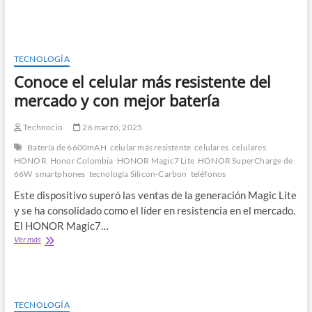
HONOR,
estas
son
las
herramientas
TECNOLOGÍA
de
Conoce el celular más resistente del
IA
perfectas
mercado y con mejor batería
para
mejorar
Technocio
26 marzo, 2025
tus
fotografías
Batería de 6600mAH
celular más resistente
celulares
celulares
HONOR
Honor Colombia
HONOR Magic7 Lite
HONOR SuperCharge de
66W
smartphones
tecnología Silicon-Carbon
teléfonos
Este dispositivo superó las ventas de la generación Magic Lite
y se ha consolidado como el líder en resistencia en el mercado.
El HONOR Magic7…
Conoce
Ver más
el
celular
más
resistente
del
TECNOLOGÍA