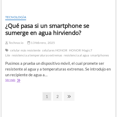
Magic7
Lite
TECNOLOGÍA
¿Qué pasa si un smartphone se
sumerge en agua hirviendo?
Technocio
13 febrero, 2025
celular más resistente
celulares HONOR
HONOR Magic7
Lite
resistencia a temperaturas extremas
resistencia al agua
smartphones
Pusimos a prueba un dispositivo móvil, el cual promete ser
resistente al agua y a temperaturas extremas. Se introdujo en
un recipiente de agua a…
¿Qué
Ver más
pasa
si
Paginación
un
Página
Página
Página
1
2
smartphone
siguiente
de
se
sumerge
entradas
en