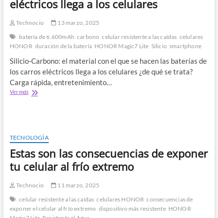
eléctricos llega a los celulares
máximo
del
festival?
Technocio
13 marzo, 2025
batería de 6.600mAh
carbono
celular resistente a las caídas
celulares
HONOR
duración de la batería
HONOR Magic7 Lite
Silicio
smartphone
Silicio-Carbono: el material con el que se hacen las baterías de
los carros eléctricos llega a los celulares ¿de qué se trata?
Carga rápida, entretenimiento…
Silicio-
Ver más
Carbono:
el
material
con
el
TECNOLOGÍA
que
Estas son las consecuencias de exponer
se
hacen
tu celular al frío extremo
las
baterías
Technocio
11 marzo, 2025
de
los
celular resistente a las caídas
celulares HONOR
consecuencias de
carros
exponer el celular al frío extremo
dispositivo más resistente
HONOR
eléctricos
Magic7 Lite
Resistente al Agua