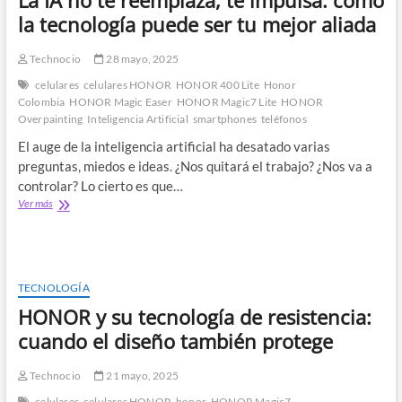
La IA no te reemplaza, te impulsa: como
la tecnología puede ser tu mejor aliada
Technocio
28 mayo, 2025
celulares
celulares HONOR
HONOR 400 Lite
Honor
Colombia
HONOR Magic Easer
HONOR Magic7 Lite
HONOR
Overpainting
Inteligencia Artificial
smartphones
teléfonos
El auge de la inteligencia artificial ha desatado varias
preguntas, miedos e ideas. ¿Nos quitará el trabajo? ¿Nos va a
controlar? Lo cierto es que…
La
Ver más
IA
no
te
reemplaza,
te
TECNOLOGÍA
impulsa:
HONOR y su tecnología de resistencia:
como
la
cuando el diseño también protege
tecnología
puede
Technocio
21 mayo, 2025
ser
tu
celulares
celulares HONOR
honor
HONOR Magic7