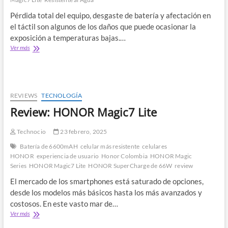
llega
a
Pérdida total del equipo, desgaste de batería y afectación en
los
el táctil son algunos de los daños que puede ocasionar la
celulares
exposición a temperaturas bajas.…
Estas
Ver más
son
las
consecuencias
de
exponer
REVIEWS
TECNOLOGÍA
tu
Review: HONOR Magic7 Lite
celular
al
frío
Technocio
23 febrero, 2025
extremo
Batería de 6600mAH
celular más resistente
celulares
HONOR
experiencia de usuario
Honor Colombia
HONOR Magic
Series
HONOR Magic7 Lite
HONOR SuperCharge de 66W
review
El mercado de los smartphones está saturado de opciones,
desde los modelos más básicos hasta los más avanzados y
costosos. En este vasto mar de…
Review:
Ver más
HONOR