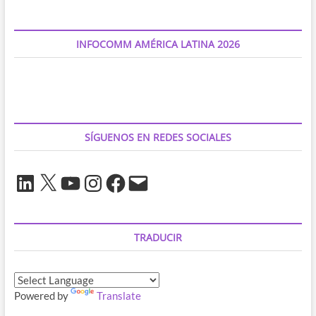
agua
hirviendo?
INFOCOMM AMÉRICA LATINA 2026
SÍGUENOS EN REDES SOCIALES
LinkedIn
X
YouTube
Instagram
Facebook
Correo
electrónico
TRADUCIR
Powered by
Translate