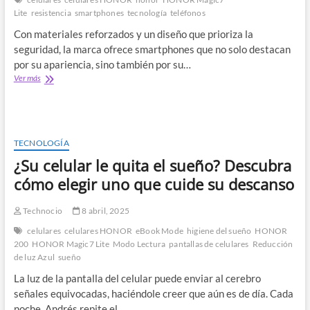
mejor
Lite
resistencia
smartphones
tecnología
teléfonos
aliada
Con materiales reforzados y un diseño que prioriza la
seguridad, la marca ofrece smartphones que no solo destacan
por su apariencia, sino también por su…
HONOR
Ver más
y
su
tecnología
de
resistencia:
TECNOLOGÍA
cuando
¿Su celular le quita el sueño? Descubra
el
diseño
cómo elegir uno que cuide su descanso
también
protege
Technocio
8 abril, 2025
celulares
celulares HONOR
eBook Mode
higiene del sueño
HONOR
200
HONOR Magic7 Lite
Modo Lectura
pantallas de celulares
Reducción
de luz Azul
sueño
La luz de la pantalla del celular puede enviar al cerebro
señales equivocadas, haciéndole creer que aún es de día. Cada
noche, Andrés repite el…