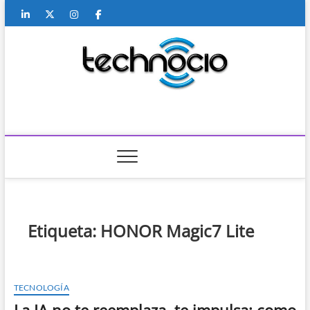
Saltar
Linkedin
Twitter
Instagram
Facebook
Youtube
Contacto
al
contenido
Technocio
TECNOLOGÍA
Etiqueta:
HONOR Magic7 Lite
TECNOLOGÍA