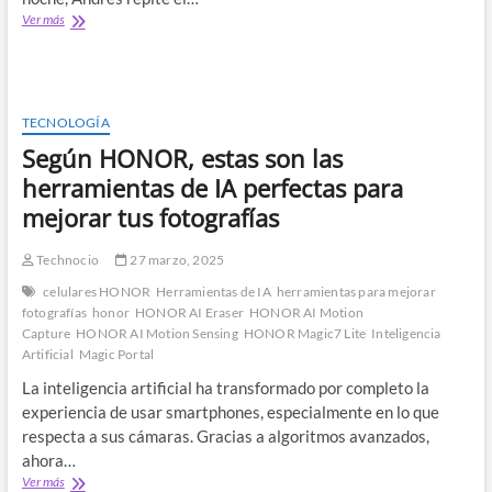
¿Su
Ver más
celular
le
quita
el
sueño?
TECNOLOGÍA
Descubra
Según HONOR, estas son las
cómo
elegir
herramientas de IA perfectas para
uno
mejorar tus fotografías
que
cuide
su
Technocio
27 marzo, 2025
descanso
celulares HONOR
Herramientas de IA
herramientas para mejorar
fotografías
honor
HONOR AI Eraser
HONOR AI Motion
Capture
HONOR AI Motion Sensing
HONOR Magic7 Lite
Inteligencia
Artificial
Magic Portal
La inteligencia artificial ha transformado por completo la
experiencia de usar smartphones, especialmente en lo que
respecta a sus cámaras. Gracias a algoritmos avanzados,
ahora…
Según
Ver más