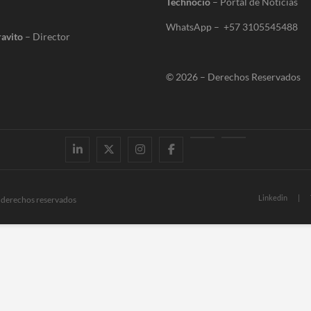
Technocio
– Portal de Noticias
WhatsApp – +57 3105545488
avito
– Director
© 2026 – Derechos Reservados
Linkedin
Twitter
Instagram
Facebook
Youtube
Contacto
Linkedin
s derechos reservados