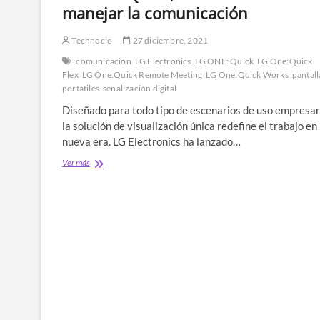
manejar la comunicación
Technocio
27 diciembre, 2021
comunicación
LG Electronics
LG ONE: Quick
LG One:Quick
Flex
LG One:Quick Remote Meeting
LG One:Quick Works
pantall
portátiles
señalización digital
Diseñado para todo tipo de escenarios de uso empresari
la solución de visualización única redefine el trabajo en 
nueva era. LG Electronics ha lanzado…
LG
Ver más
ONE:
Quick,
una
nueva
manera
de
manejar
la
comunicación