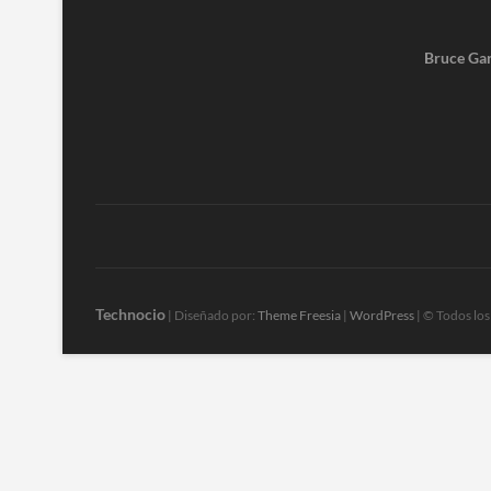
Bruce Gar
Technocio
| Diseñado por:
Theme Freesia
|
WordPress
| © Todos lo