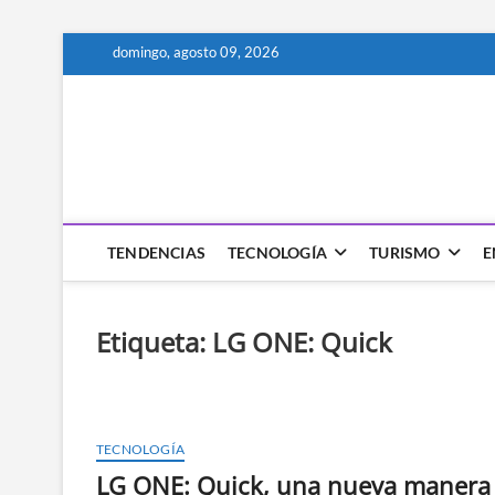
Saltar
domingo, agosto 09, 2026
al
contenido
Technocio
TECNOLOGÍA
TENDENCIAS
TECNOLOGÍA
TURISMO
E
Etiqueta:
LG ONE: Quick
TECNOLOGÍA
LG ONE: Quick, una nueva manera