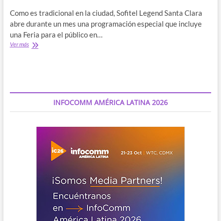
Como es tradicional en la ciudad, Sofitel Legend Santa Clara
abre durante un mes una programación especial que incluye
una Feria para el público en…
El
Ver más
vino
protagonista
en
Cartagena
INFOCOMM AMÉRICA LATINA 2026