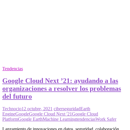
Tendencias
Google Cloud Next ’21: ayudando a las
organizaciones a resolver los problemas
del futuro
Technocio
12 octubre, 2021
ciberseguridad
Earth
Engine
Google
Google Cloud Next '21
Google Cloud
Platform
Google Earth
Machine Learning
tendencias
Work Safer
Lanzamiento de innovaciones en datos, seguridad, colaboración,