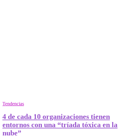
soluciones
de
IA
en
energía
Tendencias
4 de cada 10 organizaciones tienen
entornos con una “tríada tóxica en la
nube”