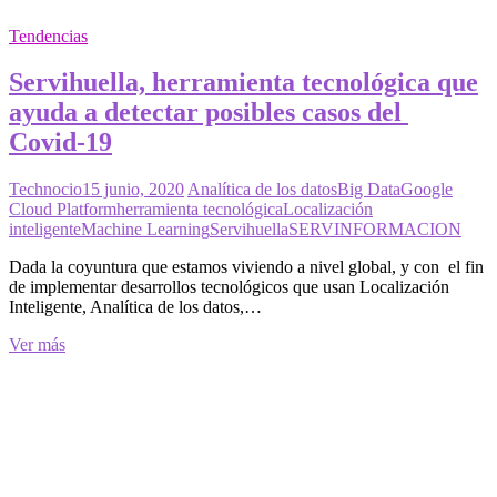
Tendencias
Servihuella, herramienta tecnológica que
ayuda a detectar posibles casos del
Covid-19
Technocio
15 junio, 2020
Analítica de los datos
Big Data
Google
Cloud Platform
herramienta tecnológica
Localización
inteligente
Machine Learning
Servihuella
SERVINFORMACION
Dada la coyuntura que estamos viviendo a nivel global, y con el fin
de implementar desarrollos tecnológicos que usan Localización
Inteligente, Analítica de los datos,…
Servihuella,
Ver más
herramienta
tecnológica
que
ayuda
a
detectar
posibles