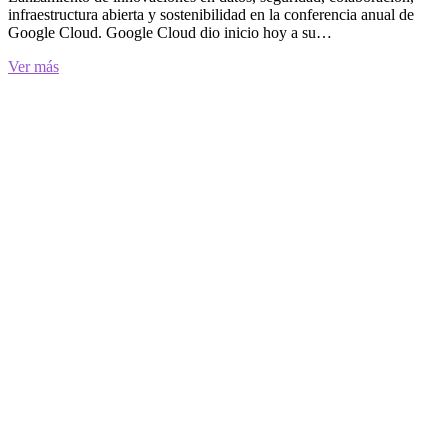
infraestructura abierta y sostenibilidad en la conferencia anual de
Google Cloud. Google Cloud dio inicio hoy a su…
Google
Ver más
Cloud
Next
’21:
ayudando
a
las
organizaciones
a
resolver
los
problemas
del
futuro