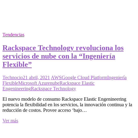
Tendencias
Rackspace Technology revoluciona los
servicios de nube con la “Ingeniería
Flexible”
Technocio
21 abril, 2021
AWS
Google Cloud Platform
Ingeniería
Flexible
Microsoft Azure
nube
Rackspace Elastic
Engenineering
Rackspace Technology
El nuevo modelo de consumo Rackspace Elastic Engenineering
potencia la flexibilidad en los servicios, la innovación continua y la
reducción de costos. Provee acceso ‘bajo…
Rackspace
Ver más
Technology
revoluciona
los