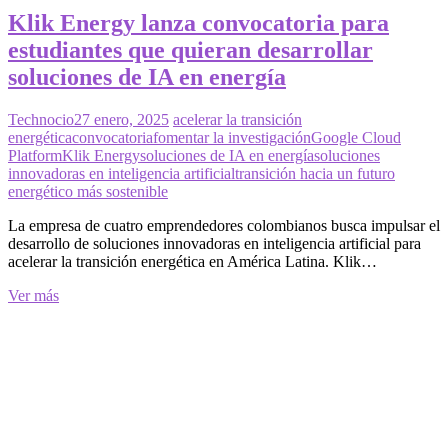
Klik Energy lanza convocatoria para
estudiantes que quieran desarrollar
soluciones de IA en energía
Technocio
27 enero, 2025
acelerar la transición
energética
convocatoria
fomentar la investigación
Google Cloud
Platform
Klik Energy
soluciones de IA en energía
soluciones
innovadoras en inteligencia artificial
transición hacia un futuro
energético más sostenible
La empresa de cuatro emprendedores colombianos busca impulsar el
desarrollo de soluciones innovadoras en inteligencia artificial para
acelerar la transición energética en América Latina. Klik…
Klik
Ver más
Energy
lanza
convocatoria
para
estudiantes
que
quieran
desarrollar