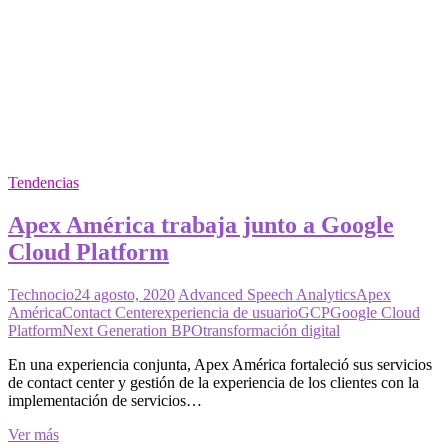
Tendencias
Apex América trabaja junto a Google
Cloud Platform
Technocio
24 agosto, 2020
Advanced Speech Analytics
Apex
América
Contact Center
experiencia de usuario
GCP
Google Cloud
Platform
Next Generation BPO
transformación digital
En una experiencia conjunta, Apex América fortaleció sus servicios
de contact center y gestión de la experiencia de los clientes con la
implementación de servicios…
Apex
Ver más