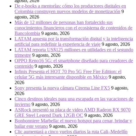
agosto, 2026
De e-books a mentorías: cómo los productores digitales en
Colombia construyen nuevos modelos de monetización
9
agosto, 2026
Más de 12 millones de personas han fortalecido sus
conocimientos financieros con el ecosistema de contenidos de
Bancolombia
9 agosto, 2026
LATAM apuesta por la transformación digital y la inteligencia
artificial para redefinir la experiencia de viaje
9 agosto, 2026
LATAM reporta US$125 millones en utilidades en el segundo
trimestre
9 agosto, 2026
OPPO Reno16 5G: el smartphone diseñado para creadores de
contenido
9 agosto, 2026
Infinix Presenta el HOT 70 Pro 5G Free Fire Edition: el
celular 5G más interesante disponible en México
9 agosto,
2026
Sony presenta la nueva cámara Cinema Line FX5
9 agosto,
2026
Cinco destinos ideales para una escapada en las vacaciones de
invierno
9 agosto, 2026
ASRock presentó su placa de video AMD Radeon RX 9070
GRE Steel Legend Dark 12GB OC
9 agosto, 2026
Bonbonniere Marbella: el nuevo hotspot para cenar, brindar y
bailar este verano
9 agosto, 2026
Clic aumentará a cinco vuelos diarios la ruta Cali–Medellín