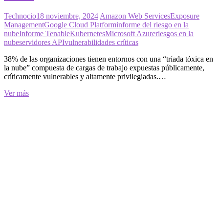
Technocio
18 noviembre, 2024
Amazon Web Services
Exposure
Management
Google Cloud Platform
informe del riesgo en la
nube
Informe Tenable
Kubernetes
Microsoft Azure
riesgos en la
nube
servidores API
vulnerabilidades críticas
38% de las organizaciones tienen entornos con una “tríada tóxica en
la nube” compuesta de cargas de trabajo expuestas públicamente,
críticamente vulnerables y altamente privilegiadas.…
4
Ver más
de
cada
10
organizaciones
tienen
entornos
con
una
“tríada
tóxica
en
la
nube”