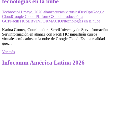
tecnologías en la nube
Technocio
11 mayo, 2020
alianza
cursos virtuales
DevOps
Google
Cloud
Google Cloud Platform
GSuite
Introducción a
GCP
PacifiTIC
SERVINFORMACION
tecnologías en la nube
Karina Gómez, Coordinadora ServiUniversity de Servinformación
Servinformación en alianza con PacifiTIC impartirán cursos
virtuales enfocados en la nube de Google Cloud. Es una realidad
que…
Servinformación
Ver más
en
alianza
Infocomm América Latina 2026
con
PacifiTIC
realizan
Cursos
virtuales
sobre
tecnologías
en
la
nube