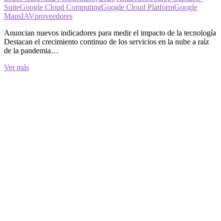
Suite
Google Cloud Computing
Google Cloud Platform
Google
Maps
IAV
proveedores
Anuncian nuevos indicadores para medir el impacto de la tecnología
Destacan el crecimiento continuo de los servicios en la nube a raíz
de la pandemia…
eSource
Ver más
Capital
y
Amarello
lanzan
el
IAV:
Índice
de
Aprovechamiento
de
Vida