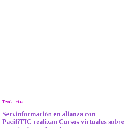
casos
del
Covid-
19
Tendencias
Servinformación en alianza con
PacifiTIC realizan Cursos virtuales sobre