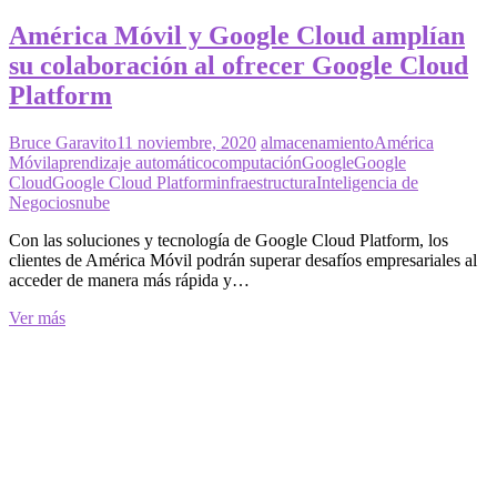
América Móvil y Google Cloud amplían
su colaboración al ofrecer Google Cloud
Platform
Bruce Garavito
11 noviembre, 2020
almacenamiento
América
Móvil
aprendizaje automático
computación
Google
Google
Cloud
Google Cloud Platform
infraestructura
Inteligencia de
Negocios
nube
Con las soluciones y tecnología de Google Cloud Platform, los
clientes de América Móvil podrán superar desafíos empresariales al
acceder de manera más rápida y…
América
Ver más
Móvil
y
Google
Cloud
amplían
su
colaboración
al
ofrecer