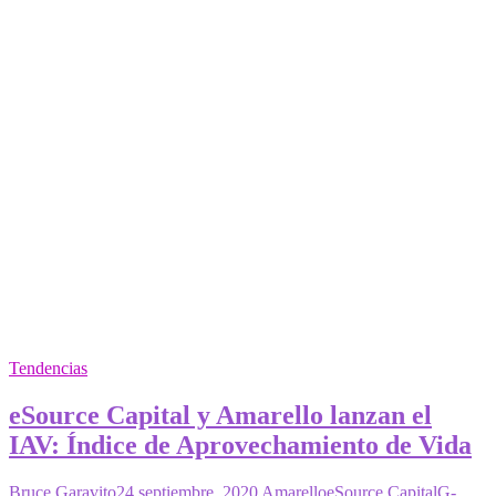
Google
Cloud
Platform
Tendencias
eSource Capital y Amarello lanzan el
IAV: Índice de Aprovechamiento de Vida
Bruce Garavito
24 septiembre, 2020
Amarello
eSource Capital
G-