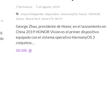
Technocio
10 agosto, 2019
chips inteligentes
dispositivo
HarmonyOS
honor
HONOR
Vision
Sharp Tech
Smart TV
Wi-Fi
.0
George Zhao, presidente de Honor, en el lanzamiento en
China 2019 HONOR Vision es el primer dispositivo
OS
equipado con el sistema operativo HarmonyOS 3
ndo
conjuntos…
Honor
Ver más
lanza
HONOR
Vision,
el
primer
Smart
TV
con
HarmonyOS