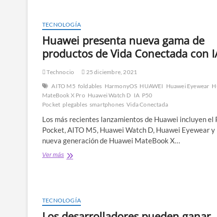
primera
laptop
2
TECNOLOGÍA
en
Huawei presenta nueva gama de
1
de
productos de Vida Conectada con I
Huawei
Technocio
25 diciembre, 2021
AITO M5
foldables
HarmonyOS
HUAWEI
Huawei Eyewear
H
MateBook X Pro
Huawei Watch D
IA
P50
Pocket
plegables
smartphones
Vida Conectada
Los más recientes lanzamientos de Huawei incluyen el
Pocket, AITO M5, Huawei Watch D, Huawei Eyewear y 
nueva generación de Huawei MateBook X…
Huawei
Ver más
presenta
nueva
gama
de
productos
TECNOLOGÍA
de
Los desarrolladores pueden ganar
Vida