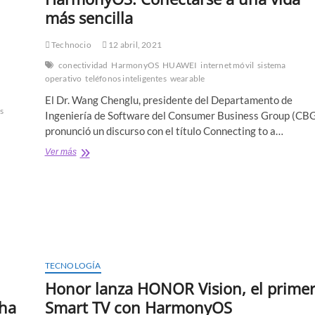
más sencilla
Technocio
12 abril, 2021
conectividad
HarmonyOS
HUAWEI
internet móvil
sistema
operativo
teléfonos inteligentes
wearable
El Dr. Wang Chenglu, presidente del Departamento de
s
Ingeniería de Software del Consumer Business Group (CB
pronunció un discurso con el título Connecting to a…
HarmonyOS:
Ver más
Conectarse
a
una
vida
más
sencilla
TECNOLOGÍA
Honor lanza HONOR Vision, el prime
 ha
Smart TV con HarmonyOS