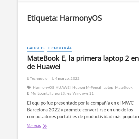
Etiqueta:
HarmonyOS
GADGETS
TECNOLOGÍA
MateBook E, la primera laptop 2 en
de Huawei
Technocio
4 marzo, 2022
HarmonyOS
HUAWEI
Huawei M-Pencil
laptop
MateBook
E
Multipantalla
portátiles
Windows 11
El equipo fue presentado por la compañía en el MWC
Barcelona 2022 y promete convertirse en uno de los
computadores portátiles de productividad más popular
MateBook
Ver más
E,
la