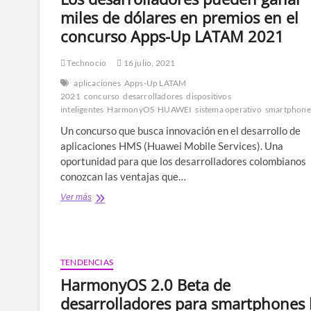
Conectada
miles de dólares en premios en el
con
concurso Apps-Up LATAM 2021
IA
Technocio
16 julio, 2021
aplicaciones
Apps-Up LATAM
2021
concurso
desarrolladores
dispositivos
inteligentes
HarmonyOS
HUAWEI
sistema operativo
smartphone
Un concurso que busca innovación en el desarrollo de
aplicaciones HMS (Huawei Mobile Services). Una
oportunidad para que los desarrolladores colombianos
conozcan las ventajas que…
Los
Ver más
desarrolladores
pueden
ganar
miles
de
TENDENCIAS
dólares
HarmonyOS 2.0 Beta de
en
premios
desarrolladores para smartphones
en