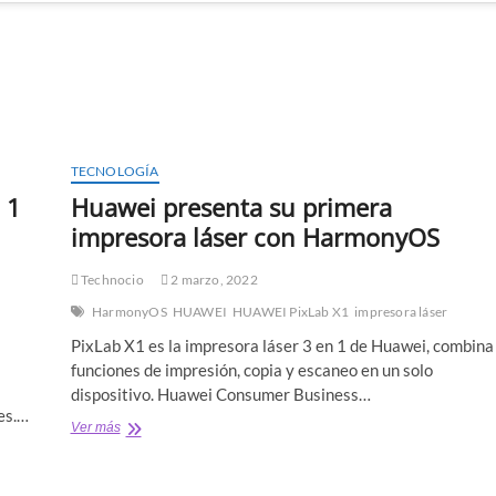
TECNOLOGÍA
 1
Huawei presenta su primera
impresora láser con HarmonyOS
Technocio
2 marzo, 2022
HarmonyOS
HUAWEI
HUAWEI PixLab X1
impresora láser
PixLab X1 es la impresora láser 3 en 1 de Huawei, combina
funciones de impresión, copia y escaneo en un solo
dispositivo. Huawei Consumer Business…
es.…
Huawei
Ver más
presenta
su
primera