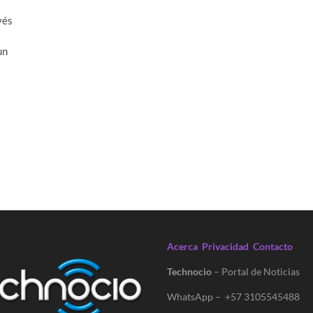
vés
un
Acerca
Privacidad
Contacto
Technocio
– Portal de Noticias
WhatsApp – +57 3105545488