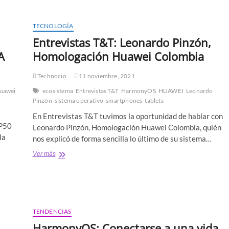
impresora
láser
con
TECNOLOGÍA
HarmonyOS
Entrevistas T&T: Leonardo Pinzón,
A
Homologación Huawei Colombia
Technocio
11 noviembre, 2021
uawei
ecosistema
Entrevistas T&T
HarmonyOS
HUAWEI
Leonardo
Pinzón
sistema operativo
smartphones
tablets
En Entrevistas T&T tuvimos la oportunidad de hablar con
 P50
Leonardo Pinzón, Homologación Huawei Colombia, quién
la
nos explicó de forma sencilla lo último de su sistema…
Entrevistas
Ver más
T&T:
Leonardo
Pinzón,
Homologación
Huawei
Colombia
TENDENCIAS
HarmonyOS: Conectarse a una vida