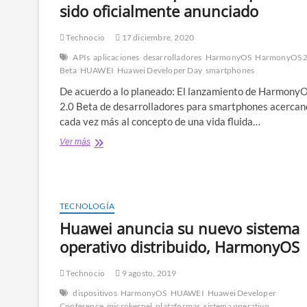
sido oficialmente anunciado
el
concurso
Apps-
Technocio
17 diciembre, 2020
Up
APIs
aplicaciones
desarrolladores
HarmonyOS
HarmonyOS 2
LATAM
Beta
HUAWEI
Huawei Developer Day
smartphones
2021
De acuerdo a lo planeado: El lanzamiento de Harmony
2.0 Beta de desarrolladores para smartphones acerca
cada vez más al concepto de una vida fluida…
HarmonyOS
Ver más
2.0
Beta
de
desarrolladores
para
TECNOLOGÍA
smartphones
Huawei anuncia su nuevo sistema
ha
sido
operativo distribuido, HarmonyOS
oficialmente
anunciado
Technocio
9 agosto, 2019
dispositivos
HarmonyOS
HUAWEI
Huawei Developer
Conference
microkernel
plataformas
sistema operativo