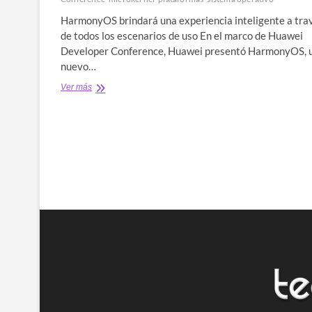
HarmonyOS brindará una experiencia inteligente a tra
de todos los escenarios de uso En el marco de Huawei
Developer Conference, Huawei presentó HarmonyOS, 
nuevo…
Huawei
Ver más
anuncia
su
nuevo
sistema
operativo
distribuido,
HarmonyOS