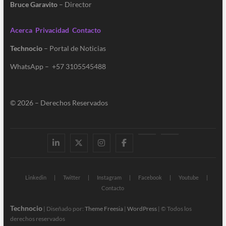
Bruce Garavito
– Director
Acerca
Privacidad
Contacto
Technocio
– Portal de Noticias
WhatsApp – +57 3105545488
© 2026 – Derechos Reservados
Linkedin
Twitter
Instagram
Facebook
Youtube
Contacto
Linkedin
Twitter
Instagram
Facebook
Youtube
Contacto
Technocio
| Diseñado por:
Theme Freesia
|
WordPress
| © Todos los
derechos reservados