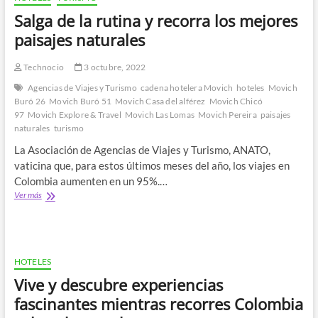
Salga de la rutina y recorra los mejores
paisajes naturales
Technocio
3 octubre, 2022
Agencias de Viajes y Turismo
cadena hotelera Movich
hoteles
Movich
Buró 26
Movich Buró 51
Movich Casa del alférez
Movich Chicó
97
Movich Explore & Travel
Movich Las Lomas
Movich Pereira
paisajes
naturales
turismo
La Asociación de Agencias de Viajes y Turismo, ANATO,
vaticina que, para estos últimos meses del año, los viajes en
Colombia aumenten en un 95%.…
Salga
Ver más
de
la
rutina
y
recorra
HOTELES
los
Vive y descubre experiencias
mejores
paisajes
fascinantes mientras recorres Colombia
naturales