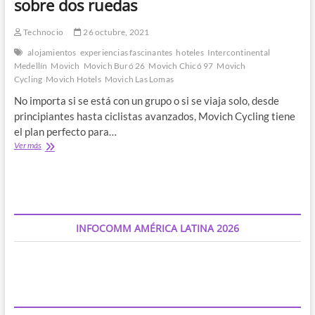
sobre dos ruedas
Technocio
26 octubre, 2021
alojamientos
experiencias fascinantes
hoteles
Intercontinental
Medellín
Movich
Movich Buró 26
Movich Chicó 97
Movich
Cycling
Movich Hotels
Movich Las Lomas
No importa si se está con un grupo o si se viaja solo, desde
principiantes hasta ciclistas avanzados, Movich Cycling tiene
el plan perfecto para…
Vive
Ver más
y
descubre
experiencias
fascinantes
mientras
recorres
INFOCOMM AMÉRICA LATINA 2026
Colombia
sobre
dos
ruedas