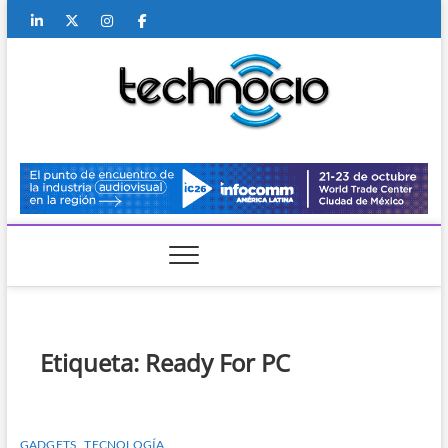
Saltar
Linkedin
Twitter
Instagram
Facebook
Youtube
Contacto
al
contenido
Technocio
TECNOLOGÍA
Etiqueta:
Ready For PC
GADGETS
TECNOLOGÍA