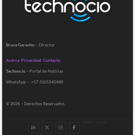
Bruce Garavito
– Director
Acerca
Privacidad
Contacto
Technocio
– Portal de Noticias
WhatsApp – +57 3105545488
© 2026 – Derechos Reservados
Linkedin
Twitter
Instagram
Facebook
Youtube
Contacto