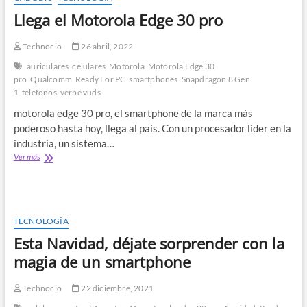
Llega el Motorola Edge 30 pro
Technocio
26 abril, 2022
auriculares
celulares
Motorola
Motorola Edge 30
pro
Qualcomm
Ready For PC
smartphones
Snapdragon 8 Gen
1
teléfonos
verbe vuds
motorola edge 30 pro, el smartphone de la marca más
poderoso hasta hoy, llega al país. Con un procesador líder en la
industria, un sistema…
Llega
Ver más
el
Motorola
Edge
30
pro
TECNOLOGÍA
Esta Navidad, déjate sorprender con la
magia de un smartphone
Technocio
22 diciembre, 2021