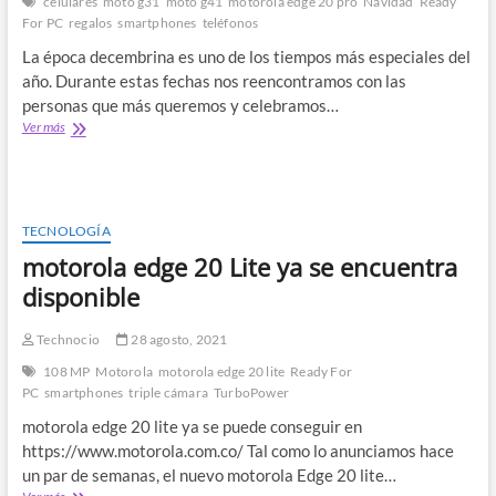
celulares
moto g31
moto g41
motorola edge 20 pro
Navidad
Ready
For PC
regalos
smartphones
teléfonos
La época decembrina es uno de los tiempos más especiales del
año. Durante estas fechas nos reencontramos con las
personas que más queremos y celebramos…
Esta
Ver más
Navidad,
déjate
sorprender
con
la
TECNOLOGÍA
magia
motorola edge 20 Lite ya se encuentra
de
un
disponible
smartphone
Technocio
28 agosto, 2021
108 MP
Motorola
motorola edge 20 lite
Ready For
PC
smartphones
triple cámara
TurboPower
motorola edge 20 lite ya se puede conseguir en
https://www.motorola.com.co/ Tal como lo anunciamos hace
un par de semanas, el nuevo motorola Edge 20 lite…
motorola