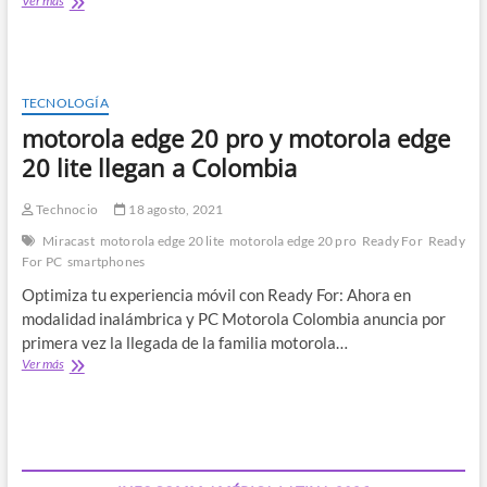
Ver más
edge
20
Lite
ya
se
TECNOLOGÍA
encuentra
motorola edge 20 pro y motorola edge
disponible
20 lite llegan a Colombia
Technocio
18 agosto, 2021
Miracast
motorola edge 20 lite
motorola edge 20 pro
Ready For
Ready
For PC
smartphones
Optimiza tu experiencia móvil con Ready For: Ahora en
modalidad inalámbrica y PC Motorola Colombia anuncia por
primera vez la llegada de la familia motorola…
motorola
Ver más
edge
20
pro
y
motorola
edge