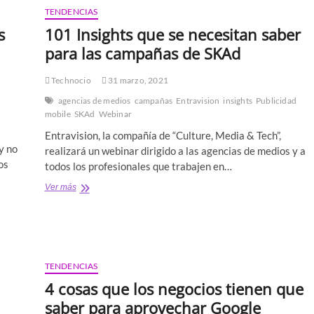
las
TENDENCIAS
cookies
de
s
101 Insights que se necesitan saber
terceros?
para las campañas de SKAd
Technocio
31 marzo, 2021
agencias de medios
campañas
Entravision
insights
Publicidad
mobile
SKAd
Webinar
Entravision, la compañía de “Culture, Media & Tech”,
y no
realizará un webinar dirigido a las agencias de medios y a
os
todos los profesionales que trabajen en…
101
Ver más
Insights
que
se
necesitan
saber
para
TENDENCIAS
las
4 cosas que los negocios tienen que
campañas
de
saber para aprovechar Google
SKAd