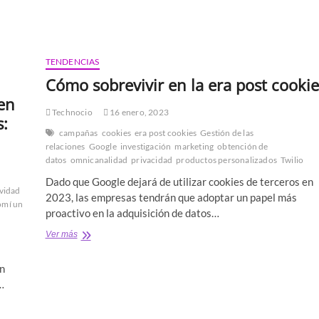
TENDENCIAS
Cómo sobrevivir en la era post cookie
en
Technocio
16 enero, 2023
s:
campañas
cookies
era post cookies
Gestión de las
relaciones
Google
investigación
marketing
obtención de
datos
omnicanalidad
privacidad
productos personalizados
Twilio
Dado que Google dejará de utilizar cookies de terceros en
ividad
2023, las empresas tendrán que adoptar un papel más
omí un
proactivo en la adquisición de datos…
Cómo
Ver más
sobrevivir
en
án
la
…
era
post
cookies