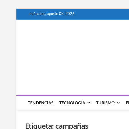
Saltar
miércoles, agosto 05, 2026
al
contenido
Technocio
TECNOLOGÍA
TENDENCIAS
TECNOLOGÍA
TURISMO
E
Etiqueta:
campañas