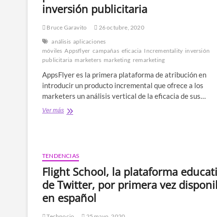
inversión publicitaria
Bruce Garavito
26 octubre, 2020
análisis
aplicaciones
móviles
Appsflyer
campañas
eficacia
Incrementality
inversión
publicitaria
marketers
marketing
remarketing
AppsFlyer es la primera plataforma de atribución en
introducir un producto incremental que ofrece a los
marketers un análisis vertical de la eficacia de sus…
Incrementality:
Ver más
herramienta
que
permite
conocer
el
TENDENCIAS
valor
Flight School, la plataforma educat
real
de
de Twitter, por primera vez disponi
la
en español
inversión
publicitaria
Technocio
25 mayo, 2020