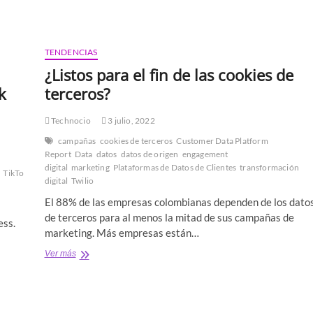
TENDENCIAS
¿Listos para el fin de las cookies de
k
terceros?
Technocio
3 julio, 2022
campañas
cookies de terceros
Customer Data Platform
Report
Data
datos
datos de origen
engagement
digital
marketing
Plataformas de Datos de Clientes
transformación
TikTok
TikTok
digital
Twilio
El 88% de las empresas colombianas dependen de los dato
de terceros para al menos la mitad de sus campañas de
ess.
marketing. Más empresas están…
¿Listos
Ver más
para
el
fin
de