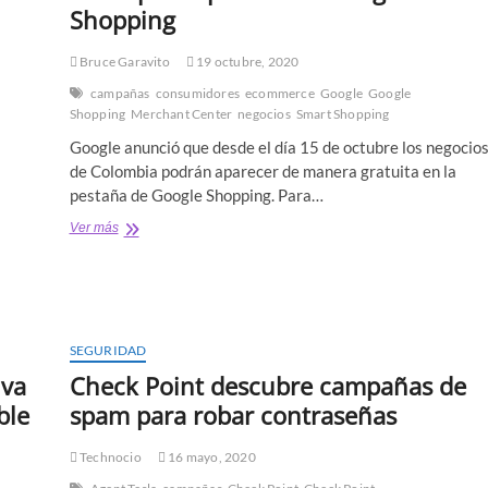
Shopping
Bruce Garavito
19 octubre, 2020
campañas
consumidores
ecommerce
Google
Google
Shopping
Merchant Center
negocios
Smart Shopping
Google anunció que desde el día 15 de octubre los negocio
de Colombia podrán aparecer de manera gratuita en la
pestaña de Google Shopping. Para…
4
Ver más
cosas
que
los
negocios
tienen
que
SEGURIDAD
saber
iva
Check Point descubre campañas de
para
aprovechar
ble
spam para robar contraseñas
Google
Shopping
Technocio
16 mayo, 2020