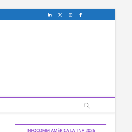
Linkedin
Twitter
Instagram
Facebook
Youtube
Contacto
INFOCOMM AMÉRICA LATINA 2026