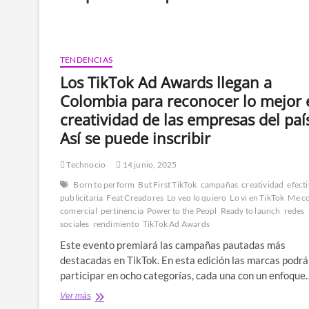
TENDENCIAS
Los TikTok Ad Awards llegan a
Colombia para reconocer lo mejor 
creatividad de las empresas del paí
Así se puede inscribir
Technocio
14 junio, 2025
Born to perform
But First TikTok
campañas
creatividad
efect
publicitaria
Feat Creadores
Lo veo lo quiero
Lo vi en TikTok
Me c
comercial
pertinencia
Power to the Peopl
Ready to launch
redes
sociales
rendimiento
TikTok Ad Awards
Este evento premiará las campañas pautadas más
destacadas en TikTok. En esta edición las marcas podr
participar en ocho categorías, cada una con un enfoque
Los
Ver más
TikTok