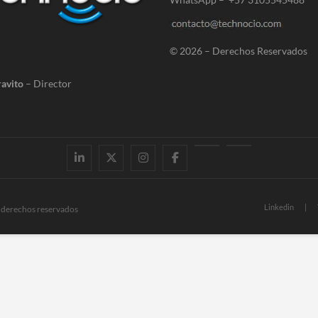
© 2026 – Derechos Reservados
avito
– Director
Linkedin
Twitter
Instagram
Facebook
Youtube
Contacto
Linkedin
s derechos reservados