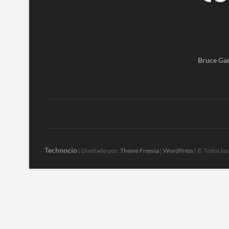
Bruce Gar
Technocio
| Diseñado por:
Theme Freesia
|
WordPress
| © Todos lo