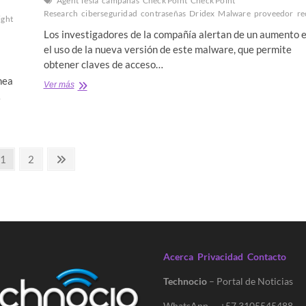
Agent Tesla
campañas
Check Point
Check Point
Research
ciberseguridad
contraseñas
Dridex
Malware
proveedor
re
ight
Los investigadores de la compañía alertan de un aumento 
el uso de la nueva versión de este malware, que permite
obtener claves de acceso…
nea
Check
Ver más
…
Point
descubre
campañas
de
spam
Página
Página
Página
1
2
para
robar
siguiente
contraseñas
Acerca
Privacidad
Contacto
Technocio
– Portal de Noticias
WhatsApp – +57 3105545488