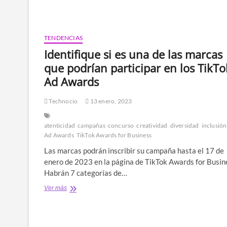
Ad
Awards
llegan
a
TENDENCIAS
Colombia
Identifique si es una de las marcas
para
reconocer
que podrían participar en los TikTo
lo
Ad Awards
mejor
en
creatividad
Technocio
13 enero, 2023
de
las
atenticidad
campañas
concurso
creatividad
diversidad
inclusión
empresas
Ad Awards
TikTok Awards for Business
del
país:
Las marcas podrán inscribir su campaña hasta el 17 de
Así
enero de 2023 en la página de TikTok Awards for Busin
se
Habrán 7 categorías de…
puede
inscribir
Identifique
Ver más
si
es
una
de