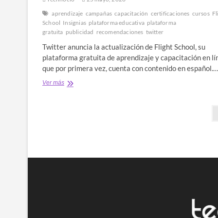
aprendizaje
campañas
capacitación
certificaciones
cursos
Fl
School
Insignias
plataforma educativa
plataforma
gratuita
publicidad
recomendaciones
twitter
Twitter anuncia la actualización de Flight School, su
plataforma gratuita de aprendizaje y capacitación en lí
que por primera vez, cuenta con contenido en español.
Flight
Ver más
School,
la
Paginación
plataforma
educativa
de
de
Twitter,
entradas
por
primera
vez
disponible
en
español