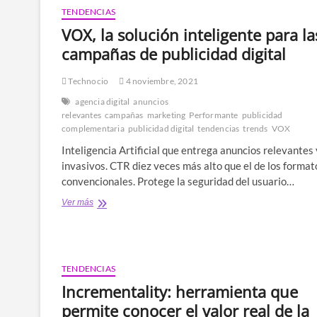
las
TENDENCIAS
marcas
VOX, la solución inteligente para la
que
podrían
campañas de publicidad digital
participar
en
Technocio
4 noviembre, 2021
los
TikTok
agencia digital
anuncios
Ad
relevantes
campañas
marketing
Performante
publicidad
Awards
complementaria
publicidad digital
tendencias
trends
VOX
Inteligencia Artificial que entrega anuncios relevantes 
invasivos. CTR diez veces más alto que el de los format
convencionales. Protege la seguridad del usuario…
VOX,
Ver más
la
solución
inteligente
para
las
TENDENCIAS
campañas
Incrementality: herramienta que
de
publicidad
permite conocer el valor real de la
digital